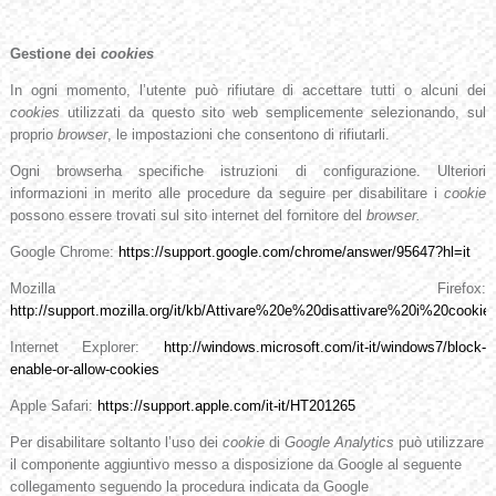
Gestione dei
cookies
In ogni momento, l’utente può rifiutare di accettare tutti o alcuni dei
cookies
utilizzati da questo sito web semplicemente selezionando, sul
proprio
browser
, le impostazioni che consentono di rifiutarli.
Ogni browserha specifiche istruzioni di configurazione. Ulteriori
informazioni in merito alle procedure da seguire per disabilitare i
cookie
possono essere trovati sul sito internet del fornitore del
browser.
Google Chrome:
https://support.google.com/chrome/answer/95647?hl=it
Mozilla Firefox:
http://support.mozilla.org/it/kb/Attivare%20e%20disattivare%20i%20cookie
Internet Explorer:
http://windows.microsoft.com/it-it/windows7/block-
enable-or-allow-cookies
Apple Safari:
https://support.apple.com/it-it/HT201265
Per disabilitare soltanto l’uso dei
cookie
di
Google Analytics
può utilizzare
il componente aggiuntivo messo a disposizione da Google al seguente
collegamento seguendo la procedura
indicata da Google