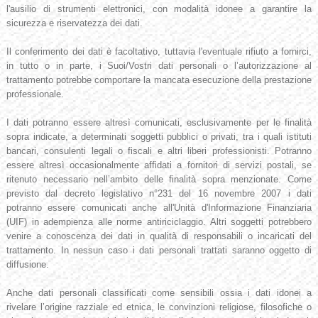
l'ausilio di strumenti elettronici, con modalità idonee a garantire la
sicurezza e riservatezza dei dati.
Il conferimento dei dati è facoltativo, tuttavia l'eventuale rifiuto a fornirci,
in tutto o in parte, i Suoi/Vostri dati personali o l’autorizzazione al
trattamento potrebbe comportare la mancata esecuzione della prestazione
professionale.
I dati potranno essere altresì comunicati, esclusivamente per le finalità
sopra indicate, a determinati soggetti pubblici o privati, tra i quali istituti
bancari, consulenti legali o fiscali e altri liberi professionisti. Potranno
essere altresì occasionalmente affidati a fornitori di servizi postali, se
ritenuto necessario nell’ambito delle finalità sopra menzionate. Come
previsto dal decreto legislativo n°231 del 16 novembre 2007 i dati
potranno essere comunicati anche all'Unità d'Informazione Finanziaria
(UIF) in adempienza alle norme antiriciclaggio. Altri soggetti potrebbero
venire a conoscenza dei dati in qualità di responsabili o incaricati del
trattamento. In nessun caso i dati personali trattati saranno oggetto di
diffusione.
Anche dati personali classificati come sensibili ossia i dati idonei a
rivelare l’origine razziale ed etnica, le convinzioni religiose, filosofiche o